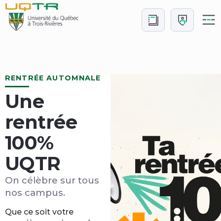
Aller
Aller
au
à
contenu
Connexion
Accueil
RENTRÉE AUTOMNALE
Une
rentrée
100%
UQTR
On célèbre sur tous
nos campus.
Que ce soit votre