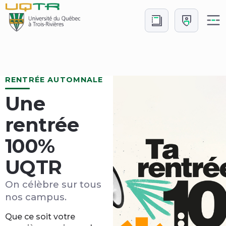
Aller
Aller
au
à
contenu
Connexion
Accueil
RENTRÉE AUTOMNALE
Une
rentrée
100%
UQTR
On célèbre sur tous
nos campus.
Que ce soit votre