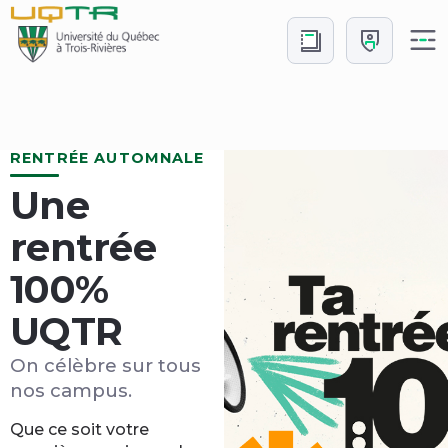
Aller
Aller
au
à
contenu
Connexion
Accueil
RENTRÉE AUTOMNALE
Une
rentrée
100%
UQTR
On célèbre sur tous
nos campus.
Que ce soit votre