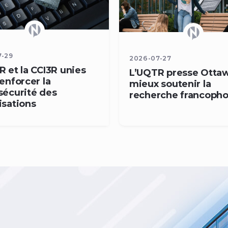
7-29
2026-07-27
 et la CCI3R unies
L’UQTR presse Otta
enforcer la
mieux soutenir la
sécurité des
recherche francoph
isations