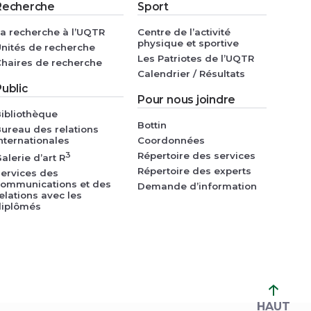
Recherche
Sport
a recherche à l’UQTR
Centre de l’activité
physique et sportive
nités de recherche
Les Patriotes de l’UQTR
haires de recherche
Calendrier / Résultats
ublic
Pour nous joindre
ibliothèque
Bottin
ureau des relations
nternationales
Coordonnées
3
Répertoire des services
alerie d’art R
Répertoire des experts
ervices des
communications et des
Demande d’information
elations avec les
diplômés
HAUT