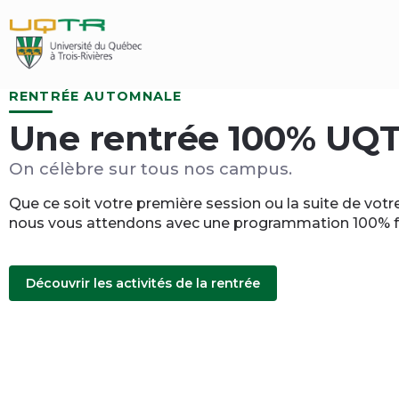
Aller
Aller
au
à
contenu
Connexion
Accueil
RENTRÉE AUTOMNALE
Une rentrée 100% UQ
On célèbre sur tous nos campus.
Que ce soit votre première session ou la suite de votre
nous vous attendons avec une programmation 100% f
(nouvelle
Découvrir les activités de la rentrée
fenêtre)