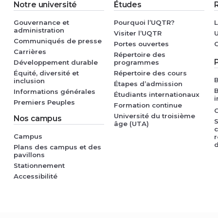
Notre université
Études
Gouvernance et
Pourquoi l’UQTR?
L
administration
Visiter l’UQTR
U
Communiqués de presse
Portes ouvertes
C
Carrières
Répertoire des
P
Développement durable
programmes
Équité, diversité et
Répertoire des cours
B
inclusion
Étapes d’admission
B
Informations générales
Étudiants internationaux
i
Premiers Peuples
Formation continue
G
Université du troisième
Nos campus
S
âge (UTA)
Campus
r
Plans des campus et des
pavillons
Stationnement
Accessibilité