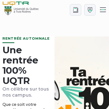
Aller
Aller
au
à
contenu
Connexion
Accueil
RENTRÉE AUTOMNALE
Une
rentrée
100%
UQTR
On célèbre sur tous
nos campus.
Que ce soit votre