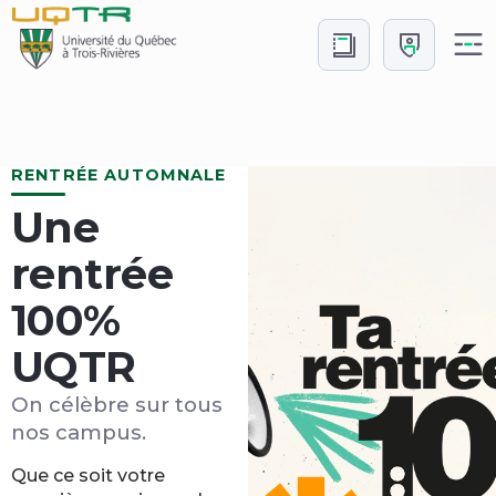
Aller
Aller
au
à
contenu
Connexion
Accueil
RENTRÉE AUTOMNALE
Une
rentrée
100%
UQTR
On célèbre sur tous
nos campus.
Que ce soit votre