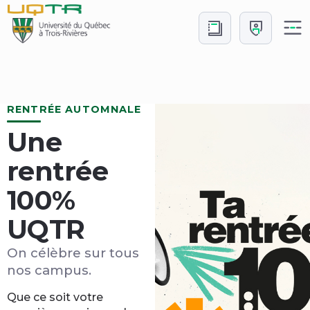
Aller
Aller
au
à
contenu
Connexion
Accueil
RENTRÉE AUTOMNALE
Une
rentrée
100%
UQTR
On célèbre sur tous
nos campus.
Que ce soit votre