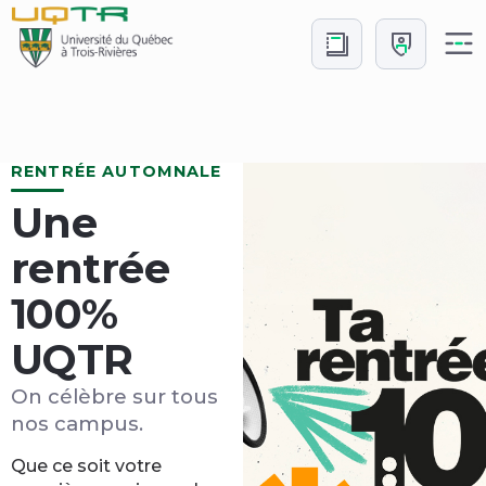
Aller
Aller
au
à
contenu
Connexion
Accueil
RENTRÉE AUTOMNALE
Une
rentrée
100%
UQTR
On célèbre sur tous
nos campus.
Que ce soit votre