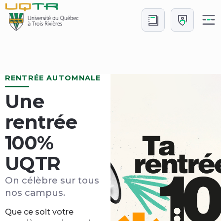
Aller
Aller
au
à
contenu
Connexion
Accueil
RENTRÉE AUTOMNALE
Une
rentrée
100%
UQTR
On célèbre sur tous
nos campus.
Que ce soit votre