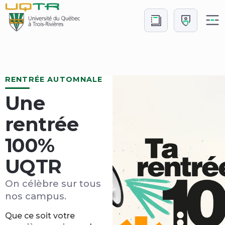
Aller
Aller
au
à
contenu
Connexion
Accueil
RENTRÉE AUTOMNALE
Une
rentrée
100%
UQTR
On célèbre sur tous
nos campus.
Que ce soit votre