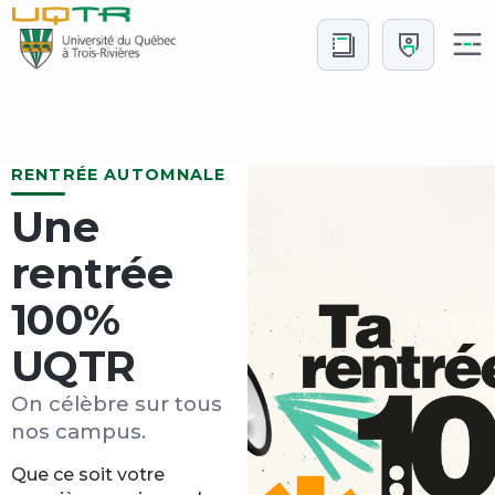
Aller
Aller
au
à
contenu
Connexion
Accueil
RENTRÉE AUTOMNALE
Une
rentrée
100%
UQTR
On célèbre sur tous
nos campus.
Que ce soit votre