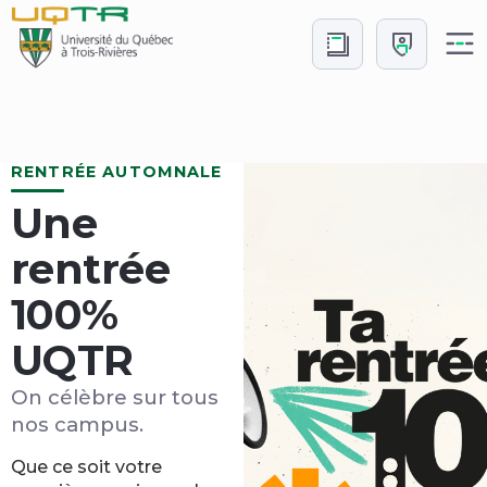
Aller
Aller
au
à
contenu
Connexion
Accueil
RENTRÉE AUTOMNALE
Une
rentrée
100%
UQTR
On célèbre sur tous
nos campus.
Que ce soit votre